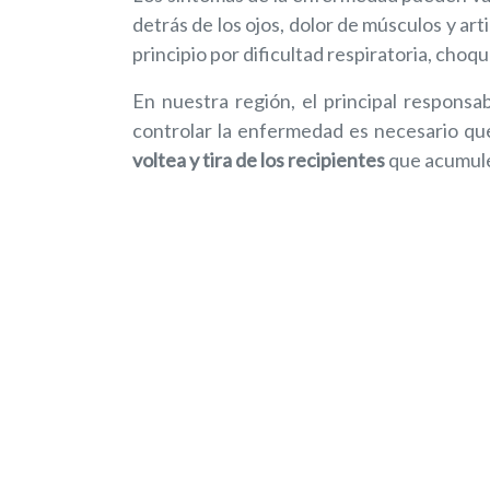
detrás de los ojos, dolor de músculos y ar
a
principio por dificultad respiratoria, choq
las
personas
En nuestra región, el principal respons
con
controlar la enfermedad es necesario que 
discapacidad
voltea y tira de los recipientes
que acumule
visual
que
están
usando
un
lector
de
pantalla;
Presione
Control-
F10