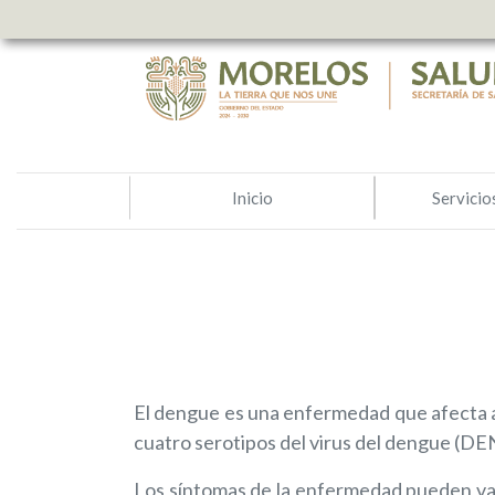
Nota:
este
sitio
web
incluye
un
sistema
Inicio
Servicio
de
accesibilidad.
Presione
Control-
F11
para
ajustar
El dengue es una enfermedad que afecta a 
el
cuatro serotipos del virus del dengue (
sitio
Los síntomas de la enfermedad pueden vari
web