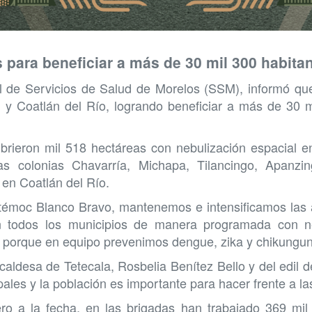
 para beneficiar a más de 30 mil 300 habita
al de Servicios de Salud de Morelos (SSM), informó que
a y Coatlán del Río, logrando beneficiar a más de 30 m
brieron mil 518 hectáreas con nebulización espacial e
s colonias Chavarría, Michapa, Tilancingo, Apanzing
en Coatlán del Río.
témoc Blanco Bravo, mantenemos e intensificamos las a
 todos los municipios de manera programada con nebu
s, porque en equipo prevenimos dengue, zika y chikunguny
caldesa de Tetecala, Rosbelia Benítez Bello y del edil 
pales y la población es importante para hacer frente a l
o a la fecha, en las brigadas han trabajado 369 mil 