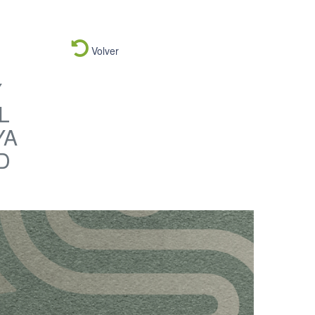
Volver
Y
L
YA
D