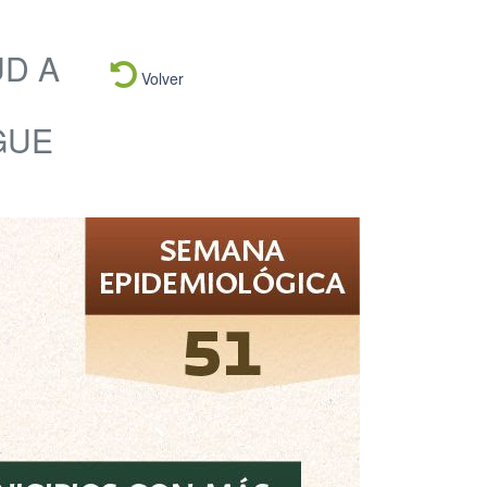
UD A
Volver
GUE